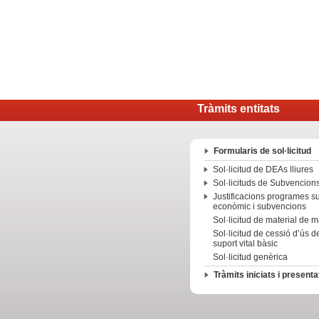
Tràmits entitats
Formularis de sol·licitud
Sol·licitud de DEAs lliures
Sol·licituds de Subvencion
Justificacions programes s
econòmic i subvencions
Sol·licitud de material de
Sol·licitud de cessió d’ús d
suport vital bàsic
Sol·licitud genèrica
Tràmits iniciats i presenta