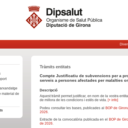
Diven
Tràmits entitats
s
Compte Justificatiu de subvencions per a pr
uport
serveis a persones afectades per malalties 
 marxandatge
Descripció
e material de
Aquest tràmit permet justificar, en nom de la vostra entita
de millora de les condicions i estils de vida.
[+ info]
Podeu consultar les bases, publicades al
BOP de Girona
ts
2026
.
Extracte de la convocatòria publicada en el
BOP de Giro
de 2026
.