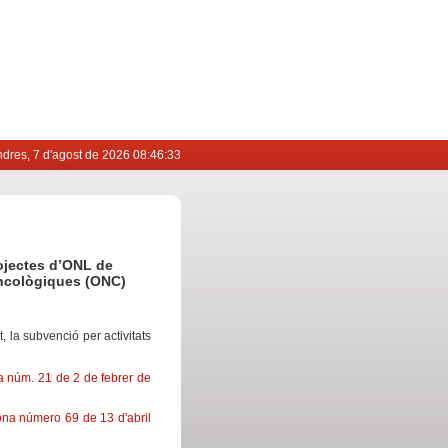
dres, 7 d'agost de 2026 08:46:33
ojectes d’ONL de
oncològiques (ONC)
t, la subvenció per activitats
 núm. 21 de 2 de febrer de
na número 69 de 13 d'abril