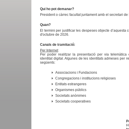
Qui ho pot demanar?
President o càrrec facultat juntament amb el secretari de l
Quan?
El termini per justificar les despeses objecte d’aquesta c
d'octubre de 2026.
Canals de tramitació:
Per Internet
Per poder realitzar la presentació per via telemàtica
identitat digital. Algunes de les identitats admeses per re
següents:
Associacions i Fundacions
Congregacions i institucions religioses
Entitats estrangeres
Organismes públics
Societats anònimes
Societats cooperatives
P
H