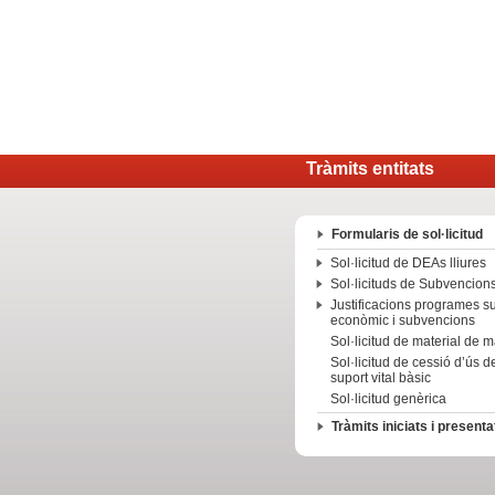
Tràmits entitats
Formularis de sol·licitud
Sol·licitud de DEAs lliures
Sol·licituds de Subvencion
Justificacions programes s
econòmic i subvencions
Sol·licitud de material de
Sol·licitud de cessió d’ús d
suport vital bàsic
Sol·licitud genèrica
Tràmits iniciats i presenta