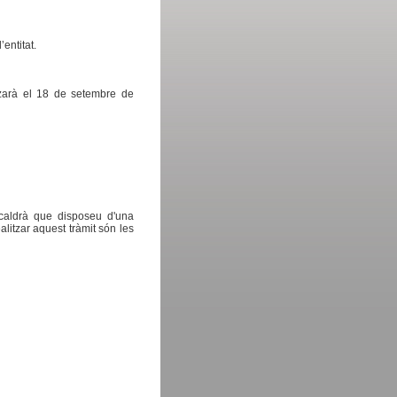
entitat.
itzarà el 18 de setembre de
 caldrà que disposeu d'una
alitzar aquest tràmit són les