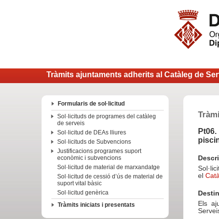
Tràmits ajuntaments adherits al Catàleg de Ser
Formularis de sol·licitud
Tràmi
Sol·licituds de programes del catàleg
de serveis
Pt06.
Sol·licitud de DEAs lliures
piscin
Sol·licituds de Subvencions
Justificacions programes suport
econòmic i subvencions
Descr
Sol·licitud de material de marxandatge
Sol·li
el
Catà
Sol·licitud de cessió d’ús de material de
suport vital bàsic
Sol·licitud genèrica
Destin
Els aj
Tràmits iniciats i presentats
Servei