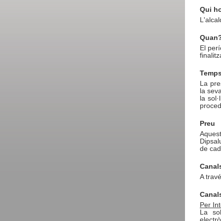
Qui h
L'alcal
Quan
El perí
finalit
Temps
La pre
la sev
la sol·
proced
Preu
Aques
Dipsal
de cad
Canals
A trav
Canals
Per In
La so
electrò