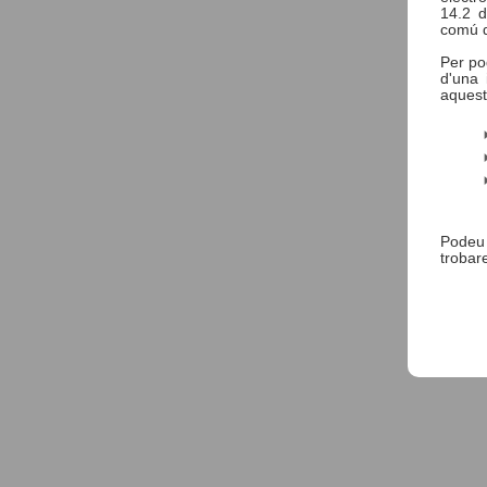
14.2 d
comú d
Per po
d'una 
aquest
Podeu
trobare