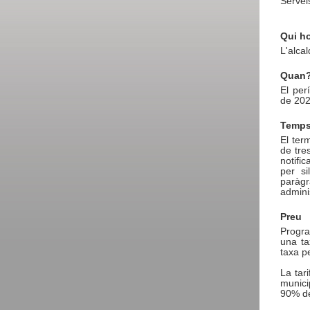
Servei
Qui h
L'alcal
Quan
El per
de 202
Temps
El term
de tre
notifi
per si
paràg
admini
Preu
Progra
una ta
taxa p
La tari
munici
90% de