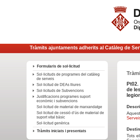
Tràmits ajuntaments adherits al Catàleg de Ser
Formularis de sol·licitud
Tràmi
Sol·licituds de programes del catàleg
de serveis
Pt02.
Sol·licitud de DEAs lliures
de le
Sol·licituds de Subvencions
legion
Justificacions programes suport
econòmic i subvencions
Descr
Sol·licitud de material de marxandatge
Sol·licitud de cessió d’ús de material de
Aquest
suport vital bàsic
Servei
Sol·licitud genèrica
Destin
Tràmits iniciats i presentats
Tots e