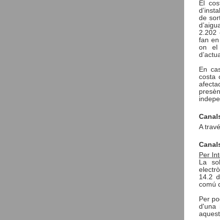
El cos
d’inst
de sor
d’aigu
2.202 
fan en 
on el
d’actua
En cas
costa 
afecta
presè
indepe
Canals
A trav
Canals
Per In
La so
electrò
14.2 d
comú d
Per po
d'una 
aquest