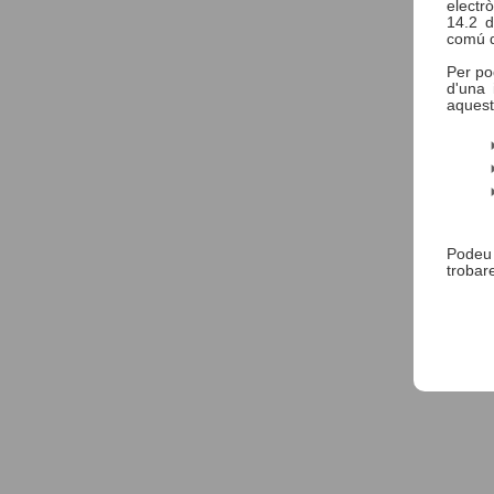
electrò
14.2 d
comú d
Per po
d'una 
aquest
Podeu
trobare